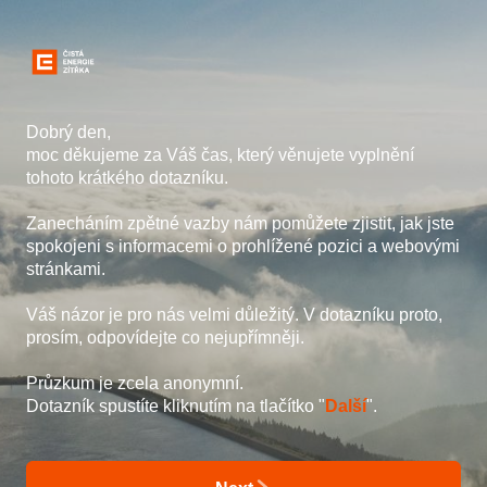
Strona 1 z 9 -
Dobrý den,
moc děkujeme za Váš čas, který věnujete vyplnění
tohoto krátkého dotazníku.
Zanecháním zpětné vazby nám pomůžete zjistit, jak jste
spokojeni s informacemi o prohlížené pozici a webovými
stránkami.
Váš názor je pro nás velmi důležitý. V dotazníku proto,
prosím, odpovídejte co nejupřímněji.
Průzkum je zcela anonymní.
Dotazník spustíte kliknutím na tlačítko "
Další
".